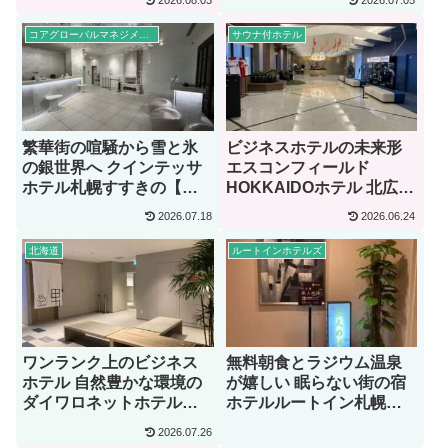
2026.08.03
2026.07.05
Relax&Sleep【宿泊記】
コアグローバルマネジメント
サウナ付ホテル
繁華街の喧騒から雪と氷
ビジネスホテルの未来形
の銀世界へ クインテッサ
エスコンフィールド
ホテル札幌すすきの【宿
HOKKAIDOホテル 北広島
泊記】
駅前【宿泊記】
2026.07.18
2026.06.24
北海道
ルートインホテルズ
ワンランク上のビジネス
無料朝食とラジウム温泉
ホテル 自然豊かな環境の
が嬉しい 眠らない街の宿
ダイワロネットホテル札
ホテルルートイン札幌中
幌中島公園【宿泊記】
央【宿泊記】
2026.07.26