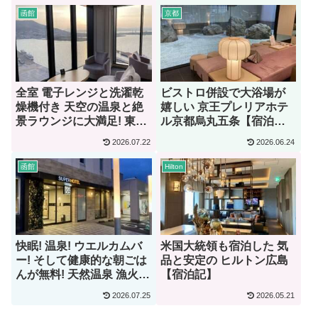
函館
京都
全室 電子レンジと洗濯乾
ビストロ併設で大浴場が
燥機付き 天空の温泉と絶
嬉しい 京王プレリアホテ
景ラウンジに大満足! 東急
ル京都烏丸五条【宿泊
ステイ函館朝市 灯の湯
記】
2026.07.22
2026.06.24
【宿泊記】
函館
Hilton
快眠! 温泉! ウエルカムバ
米国大統領も宿泊した 気
ー! そして健康的な朝ごは
品と安定の ヒルトン広島
んが無料! 天然温泉 漁火の
【宿泊記】
湯 スーパーホテル函館
2026.07.25
2026.05.21
【宿泊記】