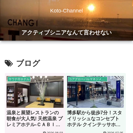
Koto-Channel
アクティブシニアなんて言わせない
ブログ
サウナ付ホテル
コアグローバルマネジメント
温泉と展望レストランの
博多駅から徒歩7分！スタ
朝食が大人気! 天然温泉 プ
イリッシュなコンセプト
レミアホテル-ＣＡＢＩＮ-
ホテル クインテッサホテ
旭川【宿泊記】
ル福岡博多