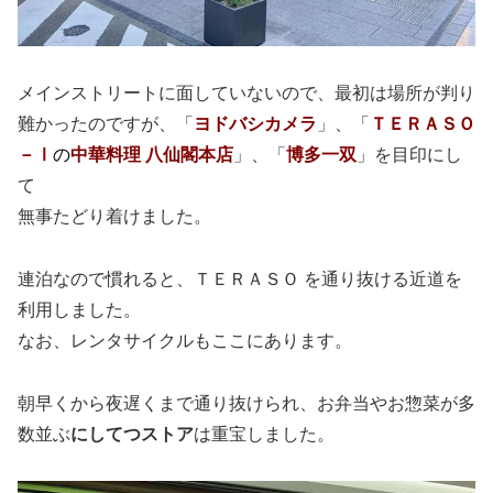
メインストリートに面していないので、最初は場所が判り
難かったのですが、「
ヨドバシカメラ
」、「
ＴＥＲＡＳＯ
－Ⅰ
の
中華料理 八仙閣本店
」、「
博多一双
」を目印にし
て
無事たどり着けました。
連泊なので慣れると、ＴＥＲＡＳＯ を通り抜ける近道を
利用しました。
なお、レンタサイクルもここにあります。
朝早くから夜遅くまで通り抜けられ、お弁当やお惣菜が多
数並ぶ
にしてつストア
は重宝しました。