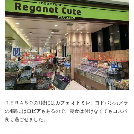
ＴＥＲＡＳＯの1階には
カフェ オトミレ
、ヨドバシカメラ
の4階には
ロピア
もあるので、朝食は付けなくてもコスパ
良く過ごせました。