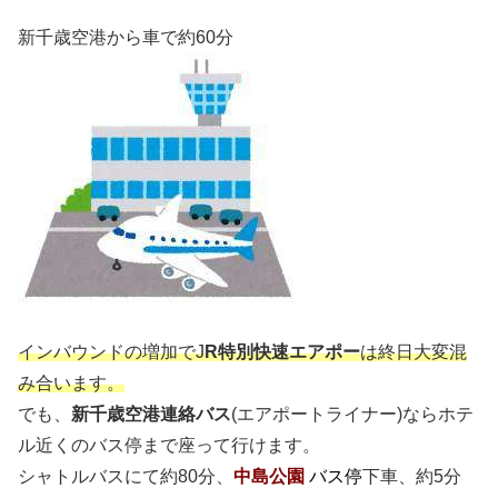
新千歳空港から車で約60分
インバウンドの増加でJ
R特別快速エアポー
は終日大変混
み合います。
でも、
新千歳空港連絡バス
(エアポートライナー)ならホテ
ル近くのバス停まで座って行けます。
シャトルバスにて約80分、
中島公園
バス停
下車、約5分