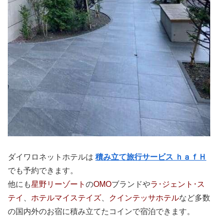
ダイワロネットホテルは
積み立て旅行サービス
ｈａｆＨ
でも予約できます。
他にも
星野リーゾート
の
OMO
ブランドや
ラ･ジェント･ス
テイ
、
ホテルマイステイズ
、
クインテッサホテル
など多数
の国内外のお宿に積み立てたコインで宿泊できます。