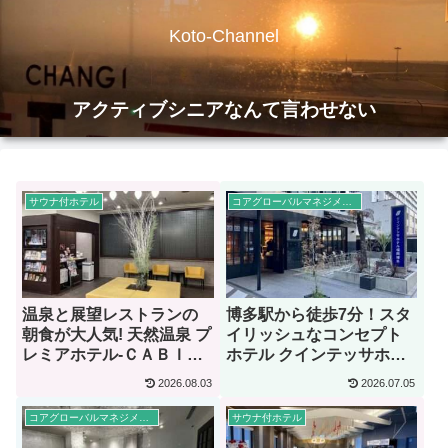
Koto-Channel
アクティブシニアなんて言わせない
サウナ付ホテル
コアグローバルマネジメント
温泉と展望レストランの
博多駅から徒歩7分！スタ
朝食が大人気! 天然温泉 プ
イリッシュなコンセプト
レミアホテル-ＣＡＢＩＮ-
ホテル クインテッサホテ
旭川【宿泊記】
ル福岡博多
2026.08.03
2026.07.05
Relax&Sleep【宿泊記】
コアグローバルマネジメント
サウナ付ホテル