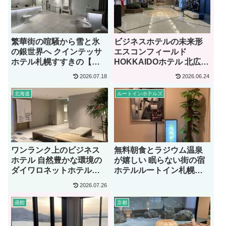
繁華街の喧騒から雪と氷
ビジネスホテルの未来形
の銀世界へ クインテッサ
エスコンフィールド
ホテル札幌すすきの【宿
HOKKAIDOホテル 北広島
泊記】
駅前【宿泊記】
2026.07.18
2026.06.24
北海道
ルートインホテルズ
ワンランク上のビジネス
無料朝食とラジウム温泉
ホテル 自然豊かな環境の
が嬉しい 眠らない街の宿
ダイワロネットホテル札
ホテルルートイン札幌中
幌中島公園【宿泊記】
央【宿泊記】
2026.07.26
函館
京都