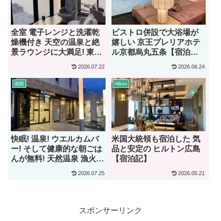
全室 電子レンジと洗濯乾
ビストロ併設で大浴場が
燥機付き 天空の温泉と絶
嬉しい 京王プレリアホテ
景ラウンジに大満足! 東急
ル京都烏丸五条【宿泊
ステイ函館朝市 灯の湯
記】
2026.07.22
2026.06.24
【宿泊記】
函館
Hilton
快眠! 温泉! ウエルカムバ
米国大統領も宿泊した 気
ー! そして健康的な朝ごは
品と安定の ヒルトン広島
んが無料! 天然温泉 漁火の
【宿泊記】
湯 スーパーホテル函館
2026.07.25
2026.05.21
【宿泊記】
スポンサーリンク