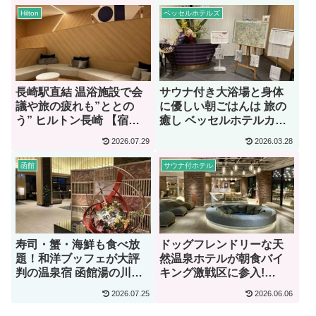
Hilton
ベッセルホテルズ
長崎駅直結 温浴施設で会
サウナ付き大浴場と身体
議や旅の疲れも”ととの
に優しい朝ごはんは 旅の
う” ヒルトン長崎 【宿泊
癒し ベッセルホテルカン
記】
パーナ京都五条【宿泊
2026.07.29
2026.03.28
記】
函館
サウナ付ホテル
寿司・蟹・海鮮も食べ放
ドッグフレンドリーな天
題！和洋ブッフェが大評
然温泉ホテルが朝食バイ
判の温泉宿 函館湯の川温
キング激戦区に参入!
泉 海と灯 【宿泊記】
OMO5函館 by 星野リゾー
2026.07.25
2026.06.06
ト【宿泊記】