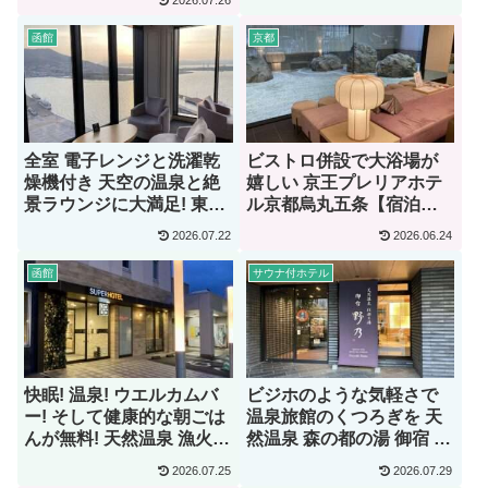
2026.07.26
函館
京都
全室 電子レンジと洗濯乾
ビストロ併設で大浴場が
燥機付き 天空の温泉と絶
嬉しい 京王プレリアホテ
景ラウンジに大満足! 東急
ル京都烏丸五条【宿泊
ステイ函館朝市 灯の湯
記】
2026.07.22
2026.06.24
【宿泊記】
函館
サウナ付ホテル
快眠! 温泉! ウエルカムバ
ビジホのような気軽さで
ー! そして健康的な朝ごは
温泉旅館のくつろぎを 天
んが無料! 天然温泉 漁火の
然温泉 森の都の湯 御宿 野
湯 スーパーホテル函館
乃仙台【宿泊記】
2026.07.25
2026.07.29
【宿泊記】