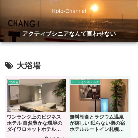
Koto-Channel
アクティブシニアなんて言わせない
大浴場
北海道
ルートインホテルズ
ワンランク上のビジネス
無料朝食とラジウム温泉
ホテル 自然豊かな環境の
が嬉しい 眠らない街の宿
ダイワロネットホテル札
ホテルルートイン札幌中
幌中島公園【宿泊記】
央【宿泊記】