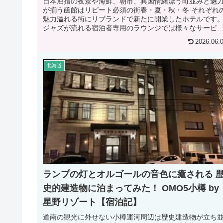
日本屈指の夜景や海鮮、朝市、異国情緒漂う町並みと魅
が揃う函館はリピート必須の街春・夏・秋・冬 それぞれ
魅力溢れる街にリブランドで新たに開業したホテルです
ジャズが流れる宿泊者専用のラウンジでは様々なサービ
が提供されています。焚き火を囲...
2026.06.
北海道
ランプの灯とオルゴールの音色に癒される 
史的建造物に泊まってみた！ OMO5小樽 by
星野リゾート【宿泊記】
道南の観光に外せない小樽運河周辺は歴史建造物が立ち