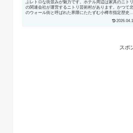
ぶレトロな街並みが魅力です。ホテル周辺は家具のニト
の関連会社が運営するニトリ芸術村があります。かつて
のウォール街と呼ばれた界隈にたたずむ小樽市指定歴史
建造物である旧小樽商工会議所を改...
2026.04.
スポ