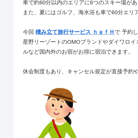
車で約60分以内のエリアに6つのスキー場が
また、夏にはゴルフ、海水浴も車で60分エリ
今回
積み立て旅行サービス
ｈａｆＨ
で 予約
星野リーゾートのOMOブランドやダイワロイ
ルなど国内外のお宿がお得に宿泊できます。
休会制度もあり、キャンセル規定が直接予約や