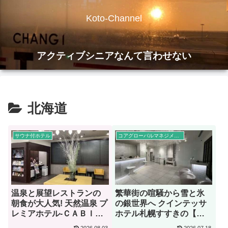
Koto-Channel
アクティブシニアなんて言わせない
北海道
サウナ付ホテル
コアグローバルマネジメント
温泉と展望レストランの
繁華街の喧騒から雪と氷
朝食が大人気! 天然温泉 プ
の銀世界へ クインテッサ
レミアホテル-ＣＡＢＩＮ-
ホテル札幌すすきの【宿
旭川【宿泊記】
泊記】