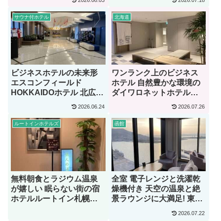
2026.08.03
2026.07.18
サウナ付ホテル
北海道
ビジネスホテルの未来形
ワンランク上のビジネス
エスコンフィールド
ホテル 自然豊かな環境の
HOKKAIDOホテル 北広島
ダイワロネットホテル札
駅前【宿泊記】
幌中島公園【宿泊記】
2026.06.24
2026.07.26
ルートインホテルズ
函館
無料朝食とラジウム温泉
全室 電子レンジと洗濯乾
が嬉しい 眠らない街の宿
燥機付き 天空の温泉と絶
ホテルルートイン札幌中
景ラウンジに大満足! 東急
央【宿泊記】
ステイ函館朝市 灯の湯
2026.07.22
【宿泊記】