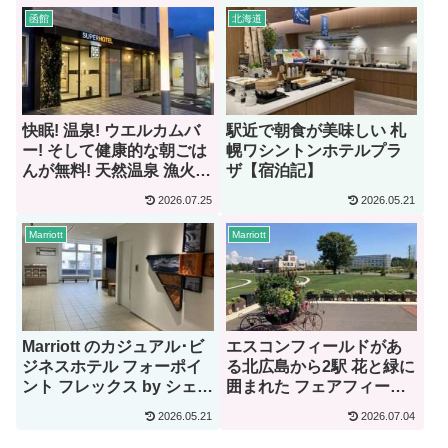
函館
北海道
快眠! 温泉! ウエルカムバ
駅近で朝食が美味しい 札
ー! そして健康的な朝ごは
幌ワシントンホテルプラ
んが無料! 天然温泉 漁火の
ザ【宿泊記】
湯 スーパーホテル函館
2026.07.25
2026.05.21
【宿泊記】
Marriott
Marriott
Marriott のカジュアル･ビ
エスコンフィールドがあ
ジネスホテル フォーポイ
る北広島から2駅 花と緑に
ント フレックス by シェラ
囲まれた フェアフィール
トン 函館駅【宿泊記】
ド・バイ・マリオット北
2026.05.21
2026.07.04
海道えにわ【宿泊記】