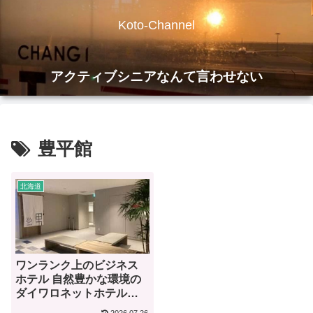
Koto-Channel
アクティブシニアなんて言わせない
豊平館
北海道
ワンランク上のビジネス
ホテル 自然豊かな環境の
ダイワロネットホテル札
幌中島公園【宿泊記】