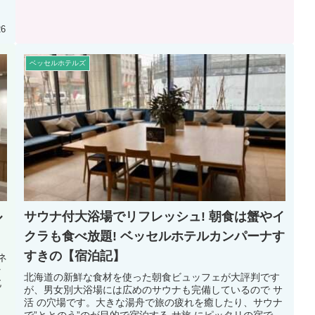
う考えると駅を出てすぐに...
26
ベッセルホテルズ
ル
サウナ付大浴場でリフレッシュ! 朝食は蟹やイ
クラも食べ放題! ベッセルホテルカンパーナす
すきの【宿泊記】
ネ
そ
北海道の新鮮な食材を使った朝食ビュッフェが大評判です
北
が、男女別大浴場には広めのサウナも完備しているので サ
活 の穴場です。大きな湯舟で旅の疲れを癒したり、サウナ
で”ととのう”のが目的で宿泊する サ旅 にピッタリの宿で