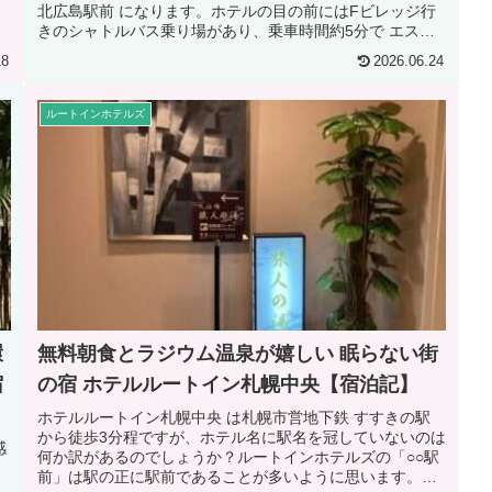
ッ
北広島駅前 になります。ホテルの目の前にはFビレッジ行
きのシャトルバス乗り場があり、乗車時間約5分で エスコ
ンフィールドHO...
18
2026.06.24
ルートインホテルズ
環
無料朝食とラジウム温泉が嬉しい 眠らない街
宿
の宿 ホテルルートイン札幌中央【宿泊記】
ホテルルートイン札幌中央 は札幌市営地下鉄 すすきの駅
から徒歩3分程ですが、ホテル名に駅名を冠していないのは
感
何か訳があるのでしょうか？ルートインホテルズの「○○駅
々
前」は駅の正に駅前であることが多いように思います。そ
カ