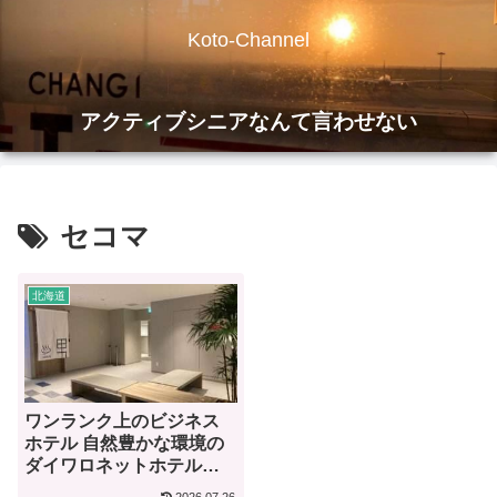
Koto-Channel
アクティブシニアなんて言わせない
セコマ
北海道
ワンランク上のビジネス
ホテル 自然豊かな環境の
ダイワロネットホテル札
幌中島公園【宿泊記】