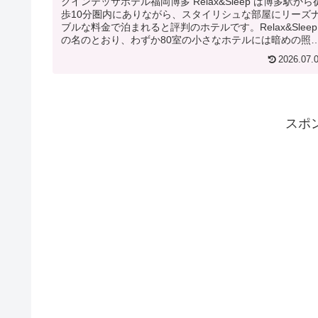
クインテッサホテル福岡博多 Relax&Sleep は博多駅から
歩10分圏内にありながら、スタイリシュな部屋にリーズ
ブルな料金で泊まれると評判のホテルです。Relax&Sleep
の名のとおり、わずか80室の小さなホテルには暗めの照
やハ...
2026.07.
スポ