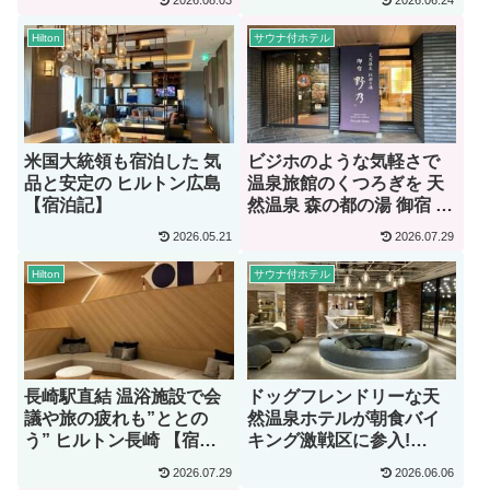
2026.08.03
2026.06.24
Hilton
サウナ付ホテル
米国大統領も宿泊した 気
ビジホのような気軽さで
品と安定の ヒルトン広島
温泉旅館のくつろぎを 天
【宿泊記】
然温泉 森の都の湯 御宿 野
乃仙台【宿泊記】
2026.05.21
2026.07.29
Hilton
サウナ付ホテル
長崎駅直結 温浴施設で会
ドッグフレンドリーな天
議や旅の疲れも”ととの
然温泉ホテルが朝食バイ
う” ヒルトン長崎 【宿泊
キング激戦区に参入!
記】
OMO5函館 by 星野リゾー
2026.07.29
2026.06.06
ト【宿泊記】