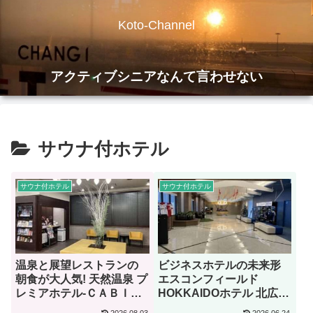
Koto-Channel
アクティブシニアなんて言わせない
サウナ付ホテル
サウナ付ホテル
サウナ付ホテル
温泉と展望レストランの
ビジネスホテルの未来形
朝食が大人気! 天然温泉 プ
エスコンフィールド
レミアホテル-ＣＡＢＩＮ-
HOKKAIDOホテル 北広島
旭川【宿泊記】
駅前【宿泊記】