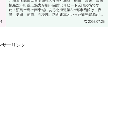
北海道函館市は日本屈指の夜景や海鮮、朝市、温泉、異国
行
情緒漂う町並…魅力が揃う函館はリピート必須の街です
ね！渡島半島の南東端にある北海道第3の都市函館は、夜
景、史跡、朝市、五稜郭、路面電車といった観光資源が豊
富で、札幌にも旭川にも無い海があり...
24
2026.07.25
ンサーリンク