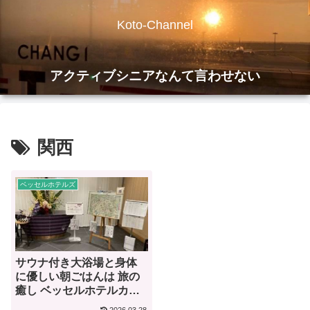
Koto-Channel
アクティブシニアなんて言わせない
関西
ベッセルホテルズ
サウナ付き大浴場と身体
に優しい朝ごはんは 旅の
癒し ベッセルホテルカン
パーナ京都五条【宿泊