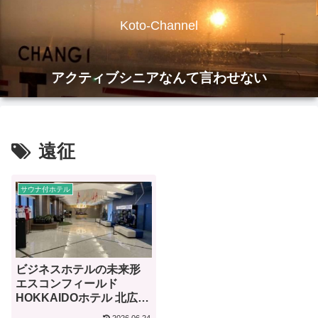
Koto-Channel
アクティブシニアなんて言わせない
遠征
サウナ付ホテル
ビジネスホテルの未来形
エスコンフィールド
HOKKAIDOホテル 北広島
駅前【宿泊記】