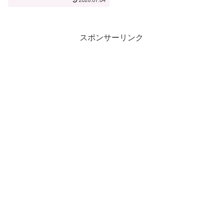
2026.07.04
海道えにわ【宿泊記】
スポンサーリンク