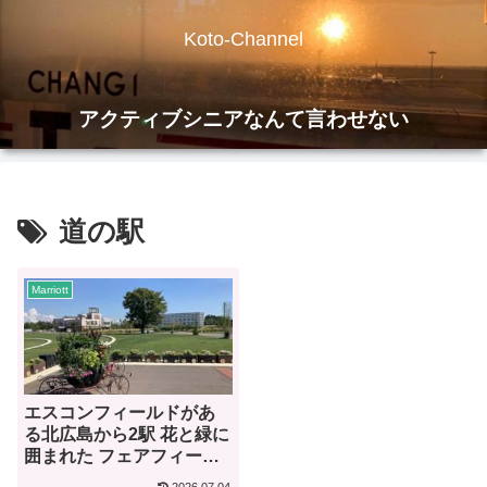
Koto-Channel
アクティブシニアなんて言わせない
道の駅
Marriott
エスコンフィールドがあ
る北広島から2駅 花と緑に
囲まれた フェアフィール
ド・バイ・マリオット北