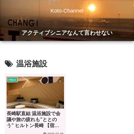
Koto-Channel
アクティブシニアなんて言わせない
温浴施設
Hilton
長崎駅直結 温浴施設で会
議や旅の疲れも”ととの
う” ヒルトン長崎 【宿泊
記】