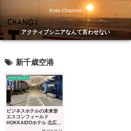
Koto-Channel
アクティブシニアなんて言わせない
新千歳空港
サウナ付ホテル
ビジネスホテルの未来形
エスコンフィールド
HOKKAIDOホテル 北広島
駅前【宿泊記】