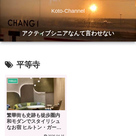
Koto-Channel
アクティブシニアなんて言わせない
平等寺
Hilton
繁華街も史跡も徒歩圏内
和モダンでスタイリシュ
なお宿 ヒルトン・ガーデ
ン・イン京都四条烏丸