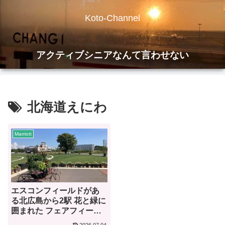
Koto-Channel
アクティブシニアなんて言わせない
北海道えにわ
Marriott
エスコンフィールドがあ
る北広島から2駅 花と緑に
囲まれた フェアフィール
ド・バイ・マリオット北