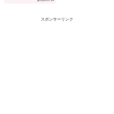
2026.07.04
海道えにわ【宿泊記】
スポンサーリンク