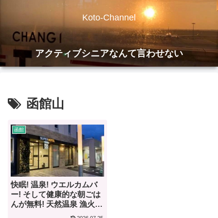
Koto-Channel
アクティブシニアなんて言わせない
函館山
函館
快眠! 温泉! ウエルカムバ
ー! そして健康的な朝ごは
んが無料! 天然温泉 漁火の
湯 スーパーホテル函館