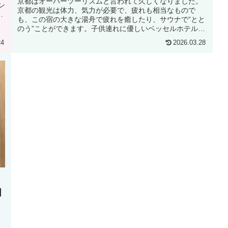
京都はオーバーツーリズムと言われて久しくなりました。
ン
京都の観光は体力、気力が必要で、疲れも相当なもので
術
も、この宿の大きな湯舟で疲れを癒したり、サウナで”とと
のう”ことができます。子供連れに優しいベッセルホテルカ
ンパーナは全国に4軒、ここ京都...
24
2026.03.28
リ
四