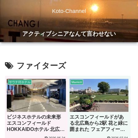
Koto-Channel
アクティブシニアなんて言わせない
ファイターズ
サウナ付ホテル
Marriott
ビジネスホテルの未来形
エスコンフィールドがあ
エスコンフィールド
る北広島から2駅 花と緑に
HOKKAIDOホテル 北広島
囲まれた フェアフィール
駅前【宿泊記】
ド・バイ・マリオット北