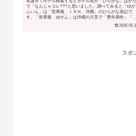
名護市でホテル検索するとホテル名が「ひらがな」ばか
で「なんじゃコレ???と思いました。調べてみると「ゆが
ふいん」は「世果報 ＩＮＮ 沖縄」のひらがな表記で
す。「世果報 ゆがふ」は沖縄の方言で「豊年満作」「
果報」という意味で、幸せや豊かさ...
2026.05.
スポ