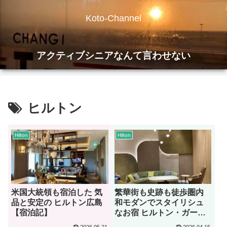
Koto-Channel
アクティブシニアなんて言わせない
ヒルトン
Hilton
Hilton
米国大統領も宿泊した 気
繁華街も史跡も徒歩圏内
品と安定の ヒルトン広島
和モダンでスタイリシュ
【宿泊記】
なお宿 ヒルトン・ガーデ
ン・イン京都四条烏丸