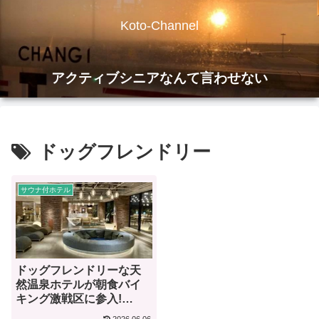
Koto-Channel
アクティブシニアなんて言わせない
ドッグフレンドリー
サウナ付ホテル
ドッグフレンドリーな天
然温泉ホテルが朝食バイ
キング激戦区に参入!
OMO5函館 by 星野リゾー