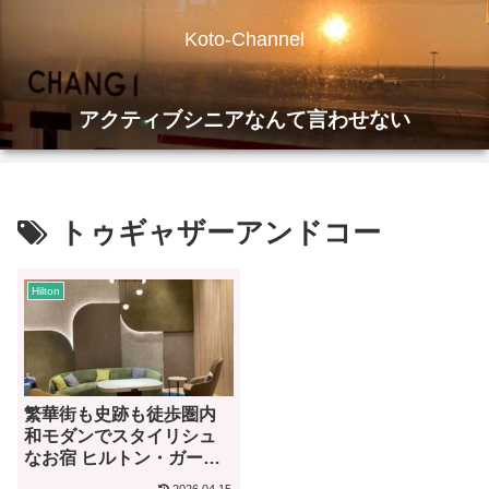
Koto-Channel
アクティブシニアなんて言わせない
トゥギャザーアンドコー
Hilton
繁華街も史跡も徒歩圏内
和モダンでスタイリシュ
なお宿 ヒルトン・ガーデ
ン・イン京都四条烏丸