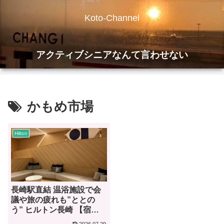
Koto-Channel
アクティブシニアなんて言わせない
かもめ市場
Hilton
長崎駅直結 温浴施設で会
議や旅の疲れも”ととの
う” ヒルトン長崎 【宿泊
記】