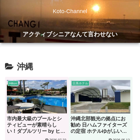
Koto-Channel
アクティブシニアなんて言わせない
沖縄
Hilton
日系ホテル
市内最大級のプールとシ
沖縄北部観光の拠点にお
ティビューが素晴らし
勧め 日ハムファイターズ
い！ダブルツリー by ヒル
の定宿 ホテルゆがふいん
トン那覇首里城【宿泊
おきなわ【宿泊記】