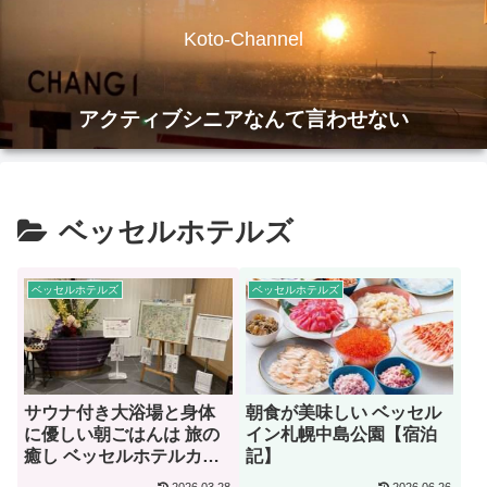
Koto-Channel
アクティブシニアなんて言わせない
ベッセルホテルズ
ベッセルホテルズ
ベッセルホテルズ
サウナ付き大浴場と身体
朝食が美味しい ベッセル
に優しい朝ごはんは 旅の
イン札幌中島公園【宿泊
癒し ベッセルホテルカン
記】
パーナ京都五条【宿泊