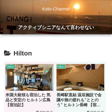
Koto-Channel
アクティブシニアなんて言わせない
Hilton
Hilton
Hilton
米国大統領も宿泊した 気
長崎駅直結 温浴施設で会
品と安定の ヒルトン広島
議や旅の疲れも”ととの
【宿泊記】
う” ヒルトン長崎 【宿泊
記】