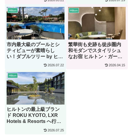
2026.05.21
2026.07.29
Hilton
Hilton
市内最大級のプールとシ
繁華街も史跡も徒歩圏内
ティビューが素晴らし
和モダンでスタイリシュ
い！ダブルツリー by ヒル
なお宿 ヒルトン・ガーデ
トン那覇首里城【宿泊
ン・イン京都四条烏丸
2026.07.22
2026.04.15
記】
【宿泊記】
Hilton
ヒルトンの最上級ブラン
ド ROKU KYOTO, LXR
Hotels & Resorts へ行っ
てみた【宿泊記】
2026.07.25